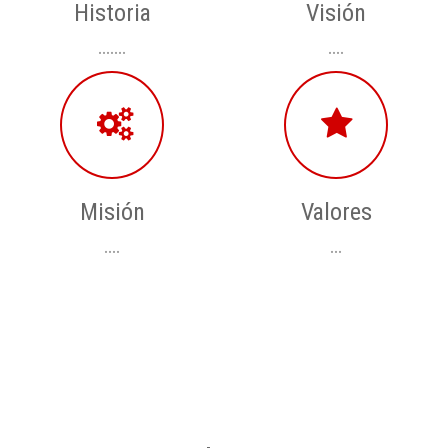
Historia
Visión
.......
....
Misión
Valores
....
...