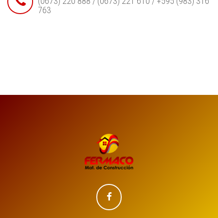
(0673) 220 888 / (0673) 221 610 / +595 (983) 316
763